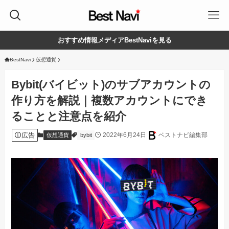
おすすめ情報メディアBestNaviを見る
BestNavi
仮想通貨
Bybit(バイビット)のサブアカウントの
作り方を解説｜複数アカウントにでき
ることと注意点を紹介
広告
2022年6月24日
ベストナビ編集部
仮想通貨
bybit